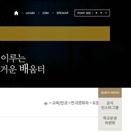
LOGIN
JOIN
SITEMAP
FONT SIZE :
QUICK MENU
>
교육/전공
>
연극영화과
>
포토갤러리
공식
인스타그램
학교운영
위원회