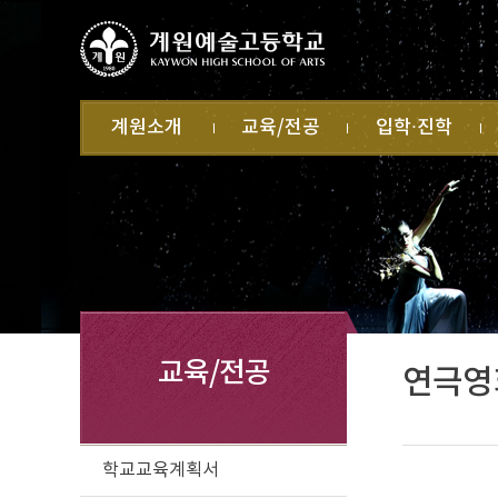
계원소개
교육/전공
입학·진학
학교 소개
학교교육계획서
입학
계
캠퍼스 소개
학교혁신
학
전·편입
교직원 소개
미술과
자
대학진학
법인 소개
음악과
학
무용과
학
연극영화과
방
학
교
급
교육/전공
연극영
학교교육계획서