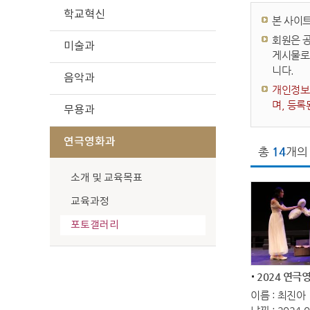
학교혁신
본 사이
회원은 
미술과
게시물로
니다.
음악과
개인정보보
며, 등록
무용과
연극영화과
총
14
개의
소개 및 교육목표
교육과정
포토갤러리
2024 연극
이름 : 최진아