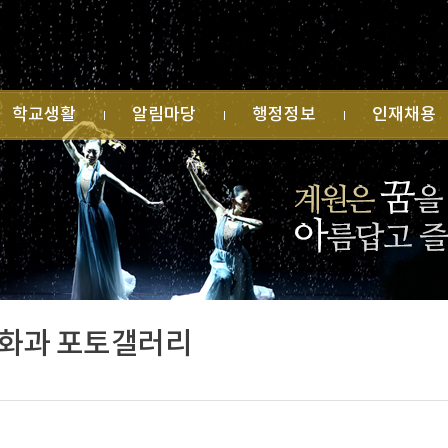
학교생활
알림마당
행정정보
인재채용
원소식
공지사항
학교회계 예·결산
사일정
가정통신문
법인지원현황
유게시판
행사 안내
학교발전기금
습자료실
수상 실적
물품 및 공사계약
생자치회
명예의 전당
업무추진비 집행
과후학교
각종 규정
수익자부담경비 집
교운영위원회
각종 서식
행
목실
민원 신청
학교시설 대관
식게시판
화과 포토갤러리