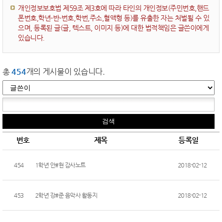
개인정보보호법 제59조 제3호에 따라 타인의 개인정보(주민번호,핸드
폰번호,학년-반-번호,학번,주소,혈액형 등)를 유출한 자는 처벌될 수 있
으며, 등록된 글(글, 텍스트, 이미지 등)에 대한 법적책임은 글쓴이에게
있습니다.
총
454
개의 게시물이 있습니다.
번호
제목
등록일
454
1학년 안#현 감사노트
2018-02-12
453
2학년 강#준 음악사 활동지
2018-02-12